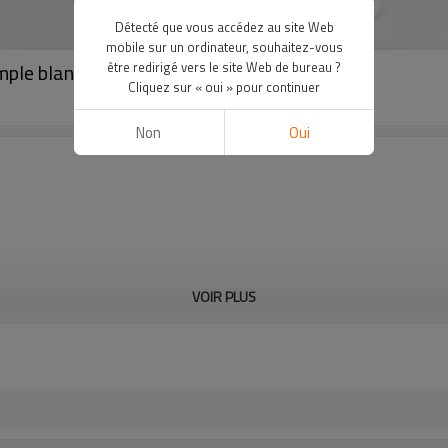
Détecté que vous accédez au site Web
mobile sur un ordinateur, souhaitez-vous
ple blanc et des leggings noirs
être redirigé vers le site Web de bureau ?
Cliquez sur « oui » pour continuer
Non
Oui
VOIR PLUS