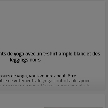
ts de yoga avec un t-shirt ample blanc et des
leggings noirs
ours de yoga, vous voudrez peut-être
ble de vêtements de yoga confortables pour
votre cours de yoga. L'association des détails
elle. L'encolure ronde profonde apporte de
on en maille dans le dos montre la beauté et le
talons de yoga sont fabriqués à partir de la
uatre aiguilles et sont composés de tissus de