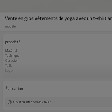
Vente en gros Vêtements de yoga avec un t-shirt am
modèle
propriété
Matériel
Technique
Occasion
Taille
Logo
Couleur
MOQ
Étiquette et étiquette
Évaluation
AJOUTER UN COMMENTAIRE