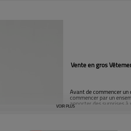
Vente en gros Vêtemen
Avant de commencer un c
commencer par un ensem
apporter des surprises à 
VOIR PLUS
blancs et noirs est natur
l'élégance et la concepti
sexy des femmes. Les pan
technologie à six fils à q