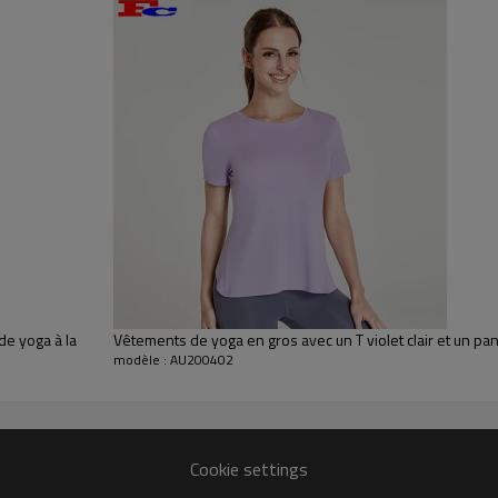
compression en nylon et s
et ont un effet de soutie
douleurs aux jambes penda
également à d'autres vêt
Vente en gros Vêtements
e yoga à la
Vêtements de yoga en gros avec un T violet clair et un pa
modèle : AU200402
Cookie settings