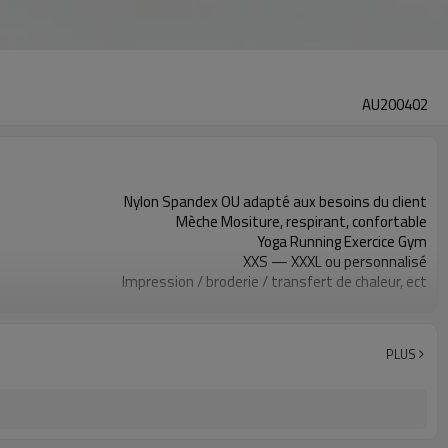
AU200402
Nylon Spandex OU adapté aux besoins du client
Mèche Mositure, respirant, confortable
Yoga Running Exercice Gym
XXS — XXXL ou personnalisé
Impression / broderie / transfert de chaleur, ect
Personnalisé
200PCS par conception
Accueilli
PLUS