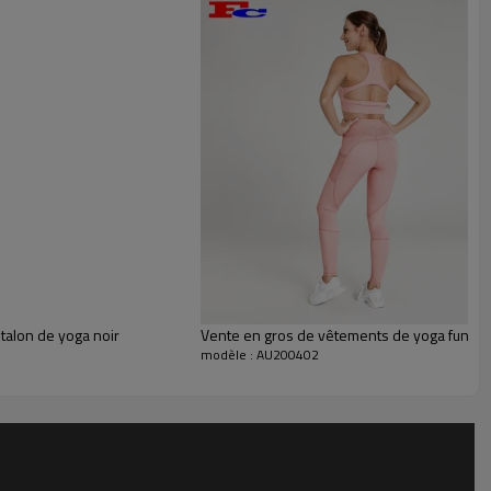
pandex de haute qualité. Ils s'adaptent à la coupe
n élevé, ce qui peut réduire efficacement les
nt l'exercice. Le style polyvalent convient
ements de fitness.
 de yoga ou personnalisés
ntalon de yoga noir
Vente en gros de vêtements de yoga funky r
modèle : AU200402