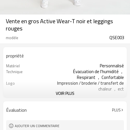
Vente en gros Active Wear-T noir et leggings
rouges
QSE003
modèle
propriété
Personnalisé
Matériel
Évacuation de l'humidité ，
Technique
Respirant ， Confortable
Impression / broderie / transfert de
Logo
chaleur ， ect
VOIR PLUS
Running Yoga Exercice Gym
Occasion
XXS-XXXL OU taille personnalisée
Taille
Toutes sortes de couleurs
Couleur
Évaluation
PLUS
Accueilli
Étiquette et étiquette
AJOUTER UN COMMENTAIRE