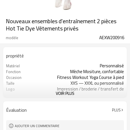
Nouveaux ensembles d'entraînement 2 pièces
Hot Tie Dye Vêtements privés
AEXW200916
modèle
propriété
Personnalisé
Matériel
Mèche Mositure, confortable
Fonction
Fitness Workout Yoga Course à pied
Occasion
XXS — XXXL ou personnalisé
Taille
Impression / broderie / transfert de
Logo
VOIR PLUS
chaleur, ect
Toutes sortes de couleurs
Couleur
200PCS par conception
MOQ
Évaluation
PLUS
Accueilli
Étiquette et étiquette
AJOUTER UN COMMENTAIRE