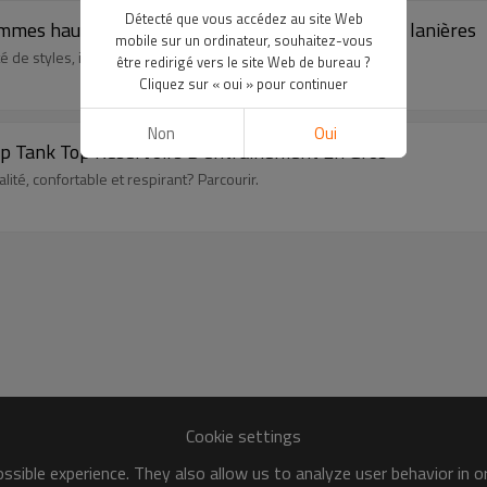
Détecté que vous accédez au site Web
mmes haute extensible creux sans couture Y dos à lanières
mobile sur un ordinateur, souhaitez-vous
 de styles, il existe des réductions pour les achats en gros
être redirigé vers le site Web de bureau ?
Cliquez sur « oui » pour continuer
Non
Oui
p Tank Top Réservoirs D'entraînement En Gros
té, confortable et respirant? Parcourir.
Cookie settings
sible experience. They also allow us to analyze user behavior in 