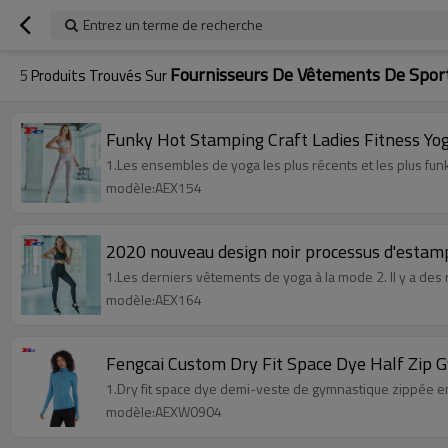
Entrez un terme de recherche
Fournisseurs De Vêtements De Spor
5
Produits Trouvés Sur
Funky Hot Stamping Craft Ladies Fitness Yo
1.Les ensembles de yoga les plus récents et les plus funky
modèle:AEX154
2020 nouveau design noir processus d'estam
1.Les derniers vêtements de yoga à la mode 2. Il y a des 
modèle:AEX164
Fengcai Custom Dry Fit Space Dye Half Zip 
1.Dry fit space dye demi-veste de gymnastique zippée en
modèle:AEXW0904