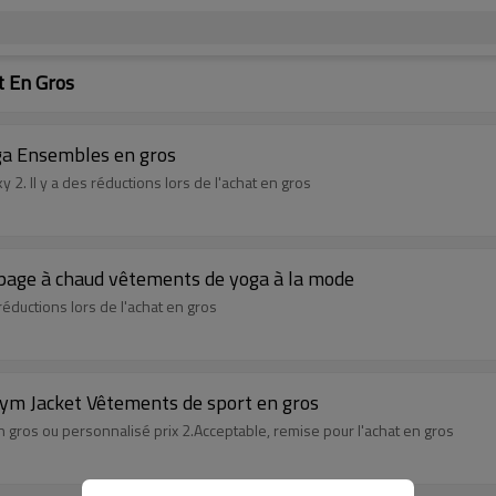
t En Gros
ga Ensembles en gros
 2. Il y a des réductions lors de l'achat en gros
page à chaud vêtements de yoga à la mode
réductions lors de l'achat en gros
Gym Jacket Vêtements de sport en gros
 gros ou personnalisé prix 2.Acceptable, remise pour l'achat en gros