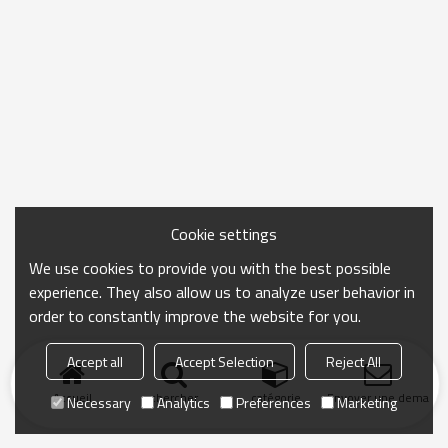
Cookie settings
We use cookies to provide you with the best possible
experience. They also allow us to analyze user behavior in
order to constantly improve the website for you.
Accept all
Accept Selection
Reject All
Accueil
chercher
catégorie
Envoyer une demand
Necessary
Analytics
Preferences
Marketing