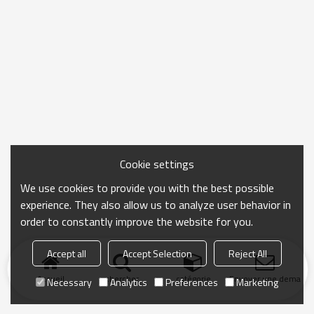
Cookie settings
We use cookies to provide you with the best possible
experience. They also allow us to analyze user behavior in
order to constantly improve the website for you.
Accept all
Accept Selection
Reject All
Accueil
chercher
catégorie
Envoyer une demand
Necessary
Analytics
Preferences
Marketing