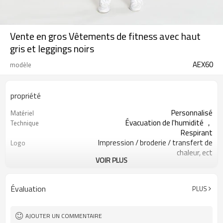
Vente en gros Vêtements de fitness avec haut
gris et leggings noirs
AEX60
modèle
propriété
Personnalisé
Matériel
Évacuation de l'humidité ，
Technique
Respirant
Impression / broderie / transfert de
Logo
chaleur, ect
VOIR PLUS
Course à pied 、 Yoga 、 Exercice 、
Occasion
Gym
200PCS par conception
MOQ
Évaluation
PLUS
Toutes sortes de couleurs
Couleur
XXS — XXXL ou personnalisé
Taille
AJOUTER UN COMMENTAIRE