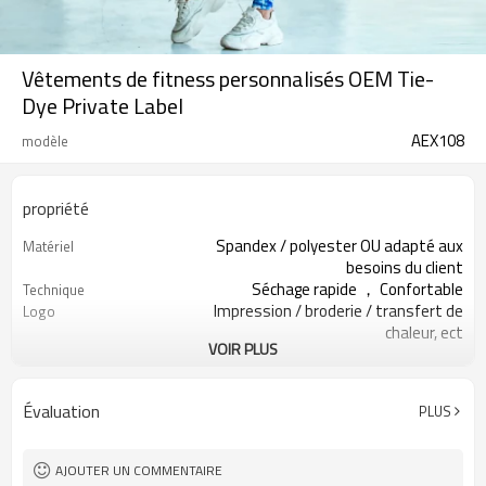
Vêtements de fitness personnalisés OEM Tie-
Dye Private Label
AEX108
modèle
propriété
Spandex / polyester OU adapté aux
Matériel
besoins du client
Séchage rapide ， Confortable
Technique
Impression / broderie / transfert de
Logo
chaleur, ect
VOIR PLUS
Course à pied 、 Yoga 、 Exercice 、
Occasion
Gym
200PCS par conception
MOQ
Évaluation
PLUS
Toutes sortes de couleurs
Couleur
XXS — XXXL ou personnalisé
Taille
AJOUTER UN COMMENTAIRE