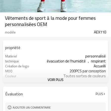
Vêtements de sport à la mode pour femmes
personnalisées OEM
AEX110
modèle
propriété
personnalisé
Matériel
évacuation de l'humidité ， respirant
technique
Accueilli
Création de logo
200PCS par conception
MOQ
Toutes sortes de couleurs
Couleur
VOIR PLUS
Reconnaissable
Impression
Service OEM
Type d'alimentation
Personnalisé
Étiquette et étiquette
Évaluation
PLUS
AJOUTER UN COMMENTAIRE