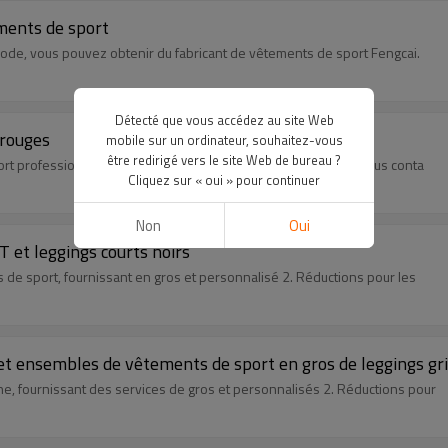
ements de sport
 mode, vous pouvez obtenir du fabricant de vêtements de sport Fengcai.
Détecté que vous accédez au site Web
 rouges
mobile sur un ordinateur, souhaitez-vous
être redirigé vers le site Web de bureau ?
port professionnels 2. voulez en savoir plus, bienvenue pour nous conta
Cliquez sur « oui » pour continuer
Non
Oui
 et leggings courts noirs
s de sport, fournissant en gros et personnalisé 2. Réductions pour les
t ensembles de vêtements de sport en gros de leggings gr
ne, fournissant des services de gros et personnalisés 2. Réductions pour