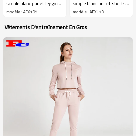
simple blanc pur et leggings
simple blanc pur et shorts
tie-dye en gros
vert menthe vêtements de
modèle : AEX105
modèle : AEX113
yoga à la mode
Vêtements D'entraînement En Gros