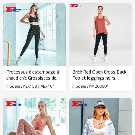
Processus d'estampage à
Brick Red Open Cross Back
chaud chic Grossistes de
Top et leggings noirs
vêtements de remise en
fabricants de vêtements
modèle : AEX153 / AEX164
modèle : AM200601
forme
de fitness