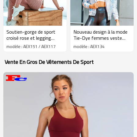
Soutien-gorge de sport
Nouveau design à la mode
croisé rose et legging
Tie-Dye femmes veste
tricoté Vêtements de
d'extérieur en gros
modèle : AEX151 / AEX117
modèle : AEX134
remise en forme à la mode
Vente En Gros De Vêtements De Sport