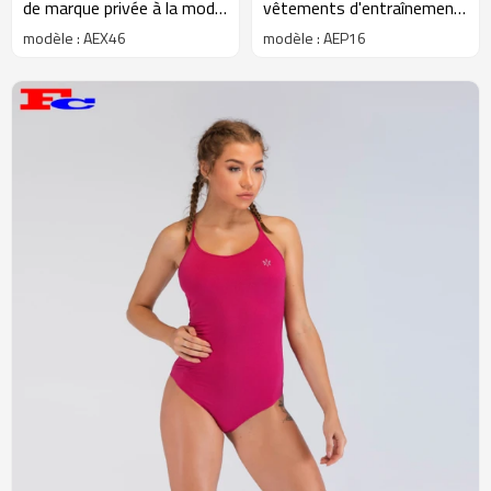
de marque privée à la mode
vêtements d'entraînement
pour femmes gris vert
sexy rose chaud
modèle : AEX46
modèle : AEP16