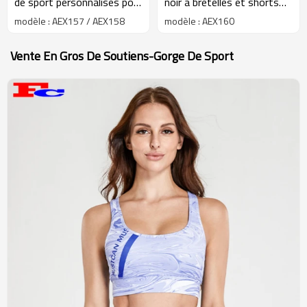
de sport personnalisés pour
noir à bretelles et shorts
femmes Fengcai OEM
imprimés par graffitis
modèle : AEX157 / AEX158
modèle : AEX160
Vêtements de sport pour
femmes
Vente En Gros De Soutiens-Gorge De Sport