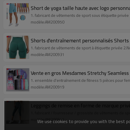
Short de yoga taille haute avec logo personna
1. fabricant de vêtements de sport sous étiquette privé
modèle:AM200950
Shorts d'entraînement personnalisés Shorts 
1. fabricant de vêtements de sport à étiquette privée 2
modèle:AM200931
Vente en gros Mesdames Stretchy Seamless 5
1. ensemble d'entraînement de fitness 5 pièces pour fem
modèle:AM200919
Leggings de remise en forme de marque priv
1. fabricant / fournisseur / grossiste de vêtements de sp
modèle:AM200941
We use cookies to provide you with the best pos