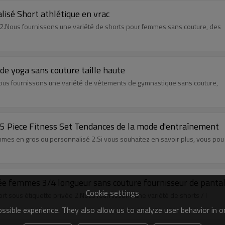
lisé Short athlétique en vrac
e 2.Nous fournissons une variété de shorts pour femmes sans couture, des
de yoga sans couture taille haute
.Nous fournissons une variété de vêtements de gymnastique sans couture,
 Piece Fitness Set Tendances de la mode d'entraînement
mes en gros ou personnalisé 2.Si vous souhaitez en savoir plus, vous pou
ée femmes 3/4 longueur sans couture fournisseur de pantal
Cookie settings
ort sous étiquette privée 2.Nous fournissons une variété de shorts / l
sible experience. They also allow us to analyze user behavior in 