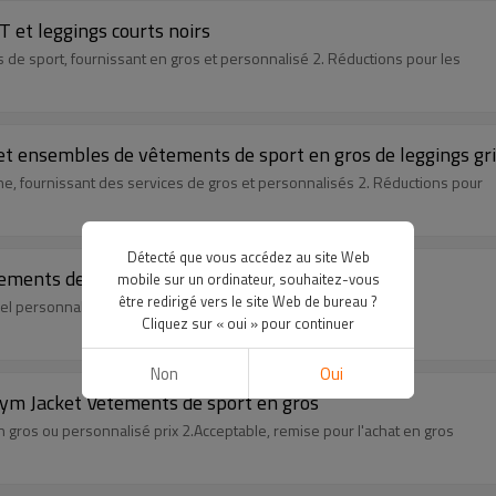
 et leggings courts noirs
s de sport, fournissant en gros et personnalisé 2. Réductions pour les
t ensembles de vêtements de sport en gros de leggings gr
ne, fournissant des services de gros et personnalisés 2. Réductions pour
Détecté que vous accédez au site Web
tements de sport en gros
mobile sur un ordinateur, souhaitez-vous
être redirigé vers le site Web de bureau ?
nel personnalisé ou de gros 2.We
Cliquez sur « oui » pour continuer
Non
Oui
Gym Jacket Vêtements de sport en gros
 gros ou personnalisé prix 2.Acceptable, remise pour l'achat en gros